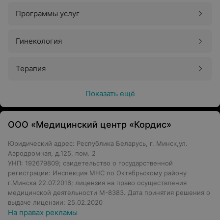
Программы услуг
Ежедневный осмотр ног
с использованием зеркала
или с помощью родственников
Гинекология
Поддержание гигиены:
мытьё ног теплой водой с
нейтральным мылом, тщательное просушивание,
Терапия
обработка увлажняющими кремами с мочевиной
Осторожный уход за ногтями и мозолями
, при
Показать ещё
необходимости профессиональные услуги педикюра
Использование обуви по размеру
с плотной
подошвой и фиксирующей пяткой, избегание
ООО «Медицинский центр «Кордис»
шлепанцев и открытой обуви
Юридический адрес: Республика Беларусь, г. Минск,ул.
Подбор обуви во второй половине дня
, при
Аэродромная, д.125, пом. 2
нарушенной чувствительности стоп – использование
УНП: 192679809; свидетельство о государственной
отпечатков стоп
регистрации: Инспекция МНС по Октябрьскому району
г.Минска 22.07.2016; лицензия на право осуществления
Согревание ног исключительно с помощью теплой
медицинской деятельности М-8383. Дата принятия решения о
обуви и носков
, избегание батарей и грелок
выдаче лицензии: 25.02.2020
На правах рекламы
Физическая активность при отсутствии