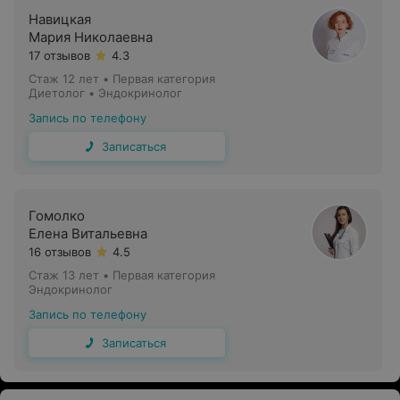
внутренней секреции, регулируют обмен веществ,
Навицкая
психоэмоциональное состояние, процессы старения,
Мария Николаевна
репродуктивную функцию и многие другие жизненно
17 отзывов
4.3
важные функции организма.
Стаж 12 лет
•
Первая категория
Диетолог • Эндокринолог
Запись по телефону
Показания для консультации
Записаться
эндокринолога
Консультация эндокринолога рекомендуется при
Гомолко
наличии следующих симптомов:
Елена Витальевна
16 отзывов
4.5
хроническая слабость, сонливость, снижение
Стаж 13 лет
•
Первая категория
работоспособности;
Эндокринолог
эмоциональная неустойчивость, раздражительность,
Запись по телефону
плаксивость;
Записаться
тремор конечностей;
сухость во рту, усиленная жажда;