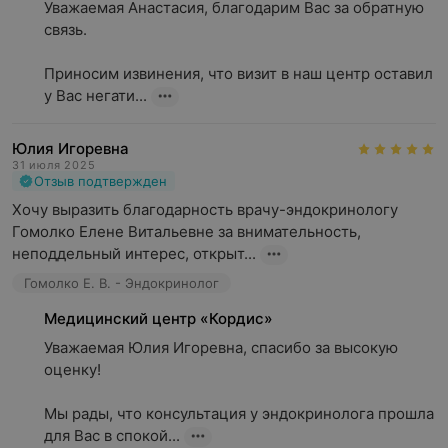
Уважаемая Анастасия, благодарим Вас за обратную 
бесплодие;
связь.

боль в костях и слабость мышц конечностей;
Приносим извинения, что визит в наш центр оставил 
снижение либидо и потенции;
у Вас негати...
сахарный диабет, синдром диабетической стопы и
другие эндокринные нарушения.
Юлия Игоревна
31 июля 2025
Установление диагноза и подбор терапии возможны
Отзыв подтвержден
только после комплексного обследования и оценки
Хочу выразить благодарность врачу-эндокринологу 
врачом-эндокринологом.
Гомолко Елене Витальевне за внимательность, 
неподдельный интерес, открыт...
Как проходит консультация
Гомолко Е. В. - Эндокринолог
эндокринолога?
Медицинский центр «Кордис»
Уважаемая Юлия Игоревна, спасибо за высокую 
оценку!

Во время консультации врач
собирает анамнез,
уточняет жалобы и историю заболевания
, учитывает
Мы рады, что консультация у эндокринолога прошла 
перенесенные болезни, генетическую
для Вас в спокой...
предрасположенность, аллергические реакции и