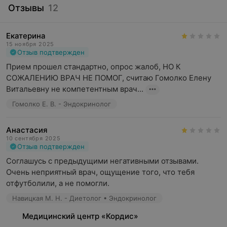
Отзывы
12
кожный зуд без высыпаний;
учащенное мочеиспускание, особенно ночью;
Екатерина
15 ноября 2025
нарушения менструального цикла;
Отзыв подтвержден
изменения сердечного ритма;
Прием прошел стандартно, опрос жалоб, НО К 
СОЖАЛЕНИЮ ВРАЧ НЕ ПОМОГ, считаю Гомолко Елену 
головные боли;
Витальевну не компетентным врач...
изменения аппетита;
Гомолко Е. В. - Эндокринолог
повышенная потливость;
Анастасия
сухие и ломкие волосы, ломкость ногтей,
10 сентября 2025
повышенная сухость кожи;
Отзыв подтвержден
Соглашусь с предыдущими негативными отзывами. 
облысение, избыточный рост волос на лице и теле;
Очень неприятный врач, ощущение того, что тебя 
резкое изменение веса;
отфутболили, а не помогли.
снижение памяти и концентрации;
Навицкая М. Н. - Диетолог • Эндокринолог
частые простудные заболевания;
Медицинский центр «Кордис»