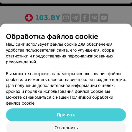
противопоказаний
, прогулки и умеренные нагрузки
с соблюдением мер предосторожности
При появлении ран, язв, воспалений или отеков стоп
О проекте
Новости проекта
Размещение рекламы
рекомендуется
обратиться к врачу для оценки
Обработка файлов cookie
Медицинский маркетинг
Публичный договор
состояния и выбора подходящей схемы лечения
.
Пользовательское соглашение
Способы оплаты
Наш сайт использует файлы cookie для обеспечения
удобства пользователей сайта, его улучшения, сбора
Вакансии
Партнеры
статистики и предоставления персонализированных
Написать руководителю 103.by
рекомендаций.
Написать в поддержку
Вы можете настроить параметры использования файлов
Персональные настройки cookie
cookie или изменить свое согласие в более позднее время.
Обработка персональных данных
Для получения дополнительной информации о целях,
сроках и порядке использования файлов cookie вы
можете ознакомиться с нашей
Политикой обработки
файлов cookie
Принять
© 2026 ООО «Артокс Лаб», УНП 191700409
| 220012, Республика Беларусь,
Отклонить
г. Минск, улица Толбухина, 2, пом. 16 | help@103.by