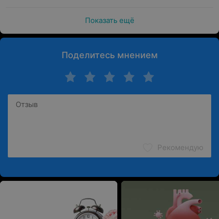
результаты предыдущих анализов.
Показать ещё
Осмотр включает:
Оценку состояния щитовидной железы,
лимфатических узлов и других органов
Поделитесь мнением
При необходимости назначение лабораторных и
инструментальных исследований, включая анализы
крови на гормоны и УЗИ
На консультации
врач-эндокринолог
оценивает
состояние пациента, выявляет отклонения, при
необходимости назначает лечение и предоставляет
рекомендации по профилактике эндокринных
Рекомендую
заболеваний.
Что взять на консультацию?
Паспорт
для оформления медицинской