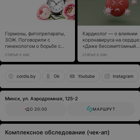
амбулаторной карты
Медицинские документы:
результаты анализов,
заключения специалистов, результаты предыдущих
обследований эндокринной системы (при наличии)
Гормоны, фитопрепараты,
Кардиолог — о влиянии
ЗОЖ. Поговорили с
коронавируса на сердце
В медицинском центре «КОРДИС»
гинекологом о борьбе с
«Даже бессимптомный
первыми симптомами
COVID-19 может вызыва
проводится обследование и лечение
статья о нас
статья о нас
климакса
последствия»
следующих состояний:
cordis.by
Ok
Youtube
Instagram
Сахарный диабет и синдром диабетической стопы
Патологии щитовидной железы (гипотиреоз,
Минск, ул. Аэродромная, 125-2
гипертиреоз, аутоиммунный тиреоидит и др.)
ДО 20:00
МАРШРУТ
Гормональные нарушения
Ожирение
Комплексное обследование (чек-ап)
Мастопатии