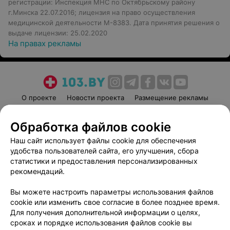
регистрации: Инспекция МНС по Октябрьскому району
г.Минска 22.07.2016; лицензия на право осуществления
медицинской деятельности М-8383. Дата принятия решения о
выдаче лицензии: 25.02.2020
На правах рекламы
О проекте
Новости проекта
Размещение рекламы
Медицинский маркетинг
Публичный договор
Обработка файлов cookie
Пользовательское соглашение
Способы оплаты
Наш сайт использует файлы cookie для обеспечения
Вакансии
Партнеры
удобства пользователей сайта, его улучшения, сбора
Написать руководителю 103.by
статистики и предоставления персонализированных
Написать в поддержку
рекомендаций.
Персональные настройки cookie
Вы можете настроить параметры использования файлов
Обработка персональных данных
cookie или изменить свое согласие в более позднее время.
Для получения дополнительной информации о целях,
сроках и порядке использования файлов cookie вы