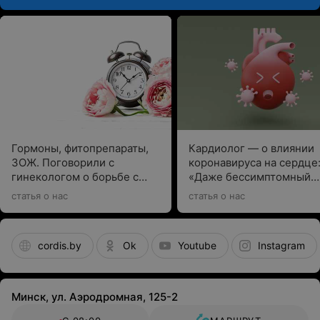
Гормоны, фитопрепараты,
Кардиолог — о влиянии
ЗОЖ. Поговорили с
коронавируса на сердце
гинекологом о борьбе с
«Даже бессимптомный
первыми симптомами
COVID-19 может вызыва
статья о нас
статья о нас
климакса
последствия»
cordis.by
Ok
Youtube
Instagram
Минск, ул. Аэродромная, 125-2